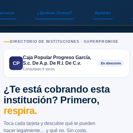
ancieros
¿Quiénes Somos?
Aprende
DIRECTORIO DE INSTITUCIONES · SUPERPROMISE
Caja Popular Progreso García,
S.c. De A.p. De R.l. De C.v.
CP
En directorio
Consultado 6 veces
¿Te está cobrando esta
institución? Primero,
respira.
Toca cada tarjeta y descubre qué te pueden
hacer legalmente… y qué no. Sin costo.