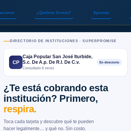
ancieros
¿Quiénes Somos?
Aprende
DIRECTORIO DE INSTITUCIONES · SUPERPROMISE
Caja Popular San José Iturbide,
S.c. De A.p. De R.l. De C.v.
CP
En directorio
Consultado 8 veces
¿Te está cobrando esta
institución? Primero,
respira.
Toca cada tarjeta y descubre qué te pueden
hacer legalmente… y qué no. Sin costo.