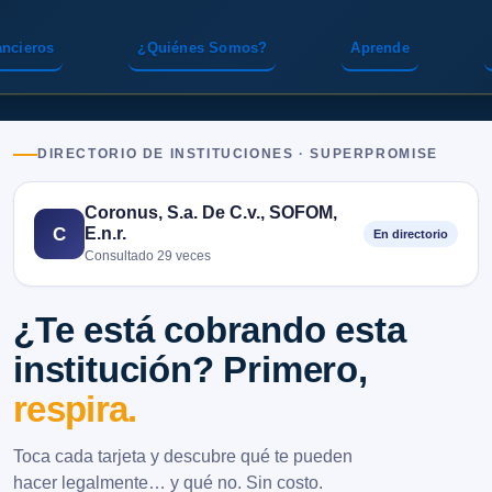
ancieros
¿Quiénes Somos?
Aprende
DIRECTORIO DE INSTITUCIONES · SUPERPROMISE
Coronus, S.a. De C.v., SOFOM,
E.n.r.
C
En directorio
Consultado 29 veces
¿Te está cobrando esta
institución? Primero,
respira.
Toca cada tarjeta y descubre qué te pueden
hacer legalmente… y qué no. Sin costo.