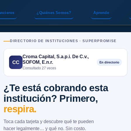
ancieros
¿Quiénes Somos?
Aprende
DIRECTORIO DE INSTITUCIONES · SUPERPROMISE
Croma Capital, S.a.p.i. De C.v.,
SOFOM, E.n.r.
CC
En directorio
Consultado 27 veces
¿Te está cobrando esta
institución? Primero,
respira.
Toca cada tarjeta y descubre qué te pueden
hacer legalmente… y qué no. Sin costo.