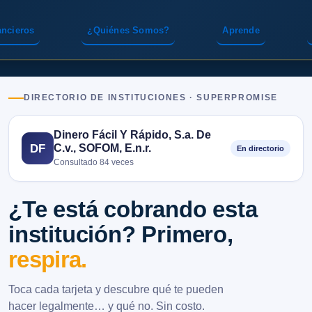
ancieros
¿Quiénes Somos?
Aprende
DIRECTORIO DE INSTITUCIONES · SUPERPROMISE
Dinero Fácil Y Rápido, S.a. De
C.v., SOFOM, E.n.r.
DF
En directorio
Consultado 84 veces
¿Te está cobrando esta
institución? Primero,
respira.
Toca cada tarjeta y descubre qué te pueden
hacer legalmente… y qué no. Sin costo.