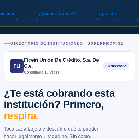
ancieros
¿Quiénes Somos?
Aprende
DIRECTORIO DE INSTITUCIONES · SUPERPROMISE
Ficein Unión De Crédito, S.a. De
C.v.
FU
En directorio
Consultado 16 veces
¿Te está cobrando esta
institución? Primero,
respira.
Toca cada tarjeta y descubre qué te pueden
hacer legalmente… y qué no. Sin costo.