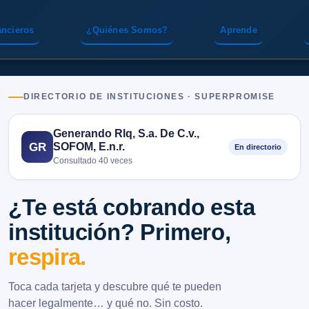
ancieros
¿Quiénes Somos?
Aprende
DIRECTORIO DE INSTITUCIONES · SUPERPROMISE
Generando Rlq, S.a. De C.v.,
SOFOM, E.n.r.
GR
En directorio
Consultado 40 veces
¿Te está cobrando esta
institución? Primero,
respira.
Toca cada tarjeta y descubre qué te pueden
hacer legalmente… y qué no. Sin costo.