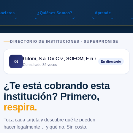
ancieros
¿Quiénes Somos?
Aprende
DIRECTORIO DE INSTITUCIONES · SUPERPROMISE
Gifom, S.a. De C.v., SOFOM, E.n.r.
G
En directorio
Consultado 35 veces
¿Te está cobrando esta
institución? Primero,
respira.
Toca cada tarjeta y descubre qué te pueden
hacer legalmente… y qué no. Sin costo.