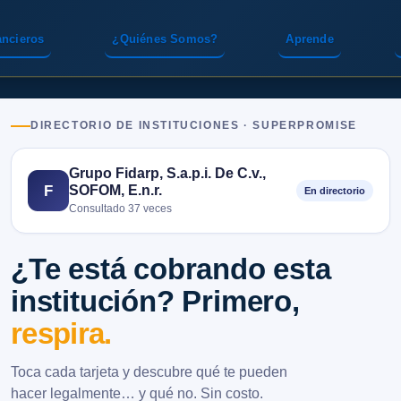
ancieros
¿Quiénes Somos?
Aprende
DIRECTORIO DE INSTITUCIONES · SUPERPROMISE
Grupo Fidarp, S.a.p.i. De C.v.,
SOFOM, E.n.r.
F
En directorio
Consultado 37 veces
¿Te está cobrando esta
institución? Primero,
respira.
Toca cada tarjeta y descubre qué te pueden
hacer legalmente… y qué no. Sin costo.