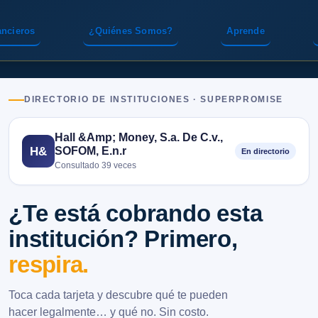
ancieros
¿Quiénes Somos?
Aprende
DIRECTORIO DE INSTITUCIONES · SUPERPROMISE
Hall &Amp; Money, S.a. De C.v.,
SOFOM, E.n.r
H&
En directorio
Consultado 39 veces
¿Te está cobrando esta
institución? Primero,
respira.
Toca cada tarjeta y descubre qué te pueden
hacer legalmente… y qué no. Sin costo.