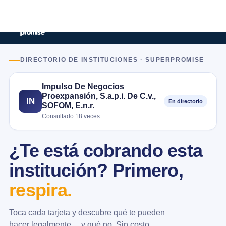
DIRECTORIO DE INSTITUCIONES · SUPERPROMISE
Impulso De Negocios
Proexpansión, S.a.p.i. De C.v.,
IN
En directorio
SOFOM, E.n.r.
Consultado 18 veces
¿Te está cobrando esta
institución? Primero,
respira.
Toca cada tarjeta y descubre qué te pueden
hacer legalmente… y qué no. Sin costo.