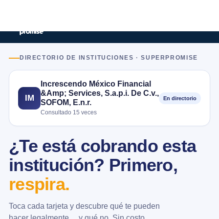
DIRECTORIO DE INSTITUCIONES · SUPERPROMISE
Increscendo México Financial
&Amp; Services, S.a.p.i. De C.v.,
IM
En directorio
SOFOM, E.n.r.
Consultado 15 veces
¿Te está cobrando esta
institución? Primero,
respira.
Toca cada tarjeta y descubre qué te pueden
hacer legalmente… y qué no. Sin costo.