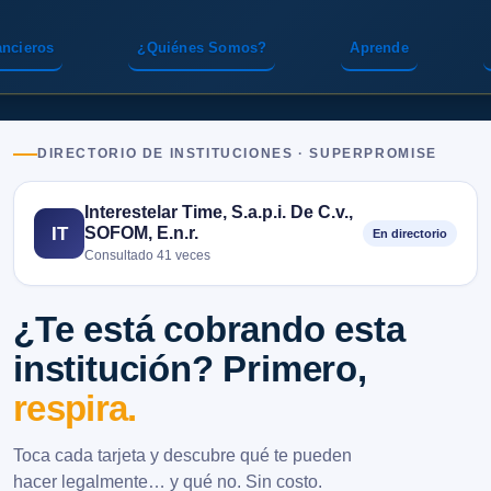
ancieros
¿Quiénes Somos?
Aprende
DIRECTORIO DE INSTITUCIONES · SUPERPROMISE
Interestelar Time, S.a.p.i. De C.v.,
SOFOM, E.n.r.
IT
En directorio
Consultado 41 veces
¿Te está cobrando esta
institución? Primero,
respira.
Toca cada tarjeta y descubre qué te pueden
hacer legalmente… y qué no. Sin costo.