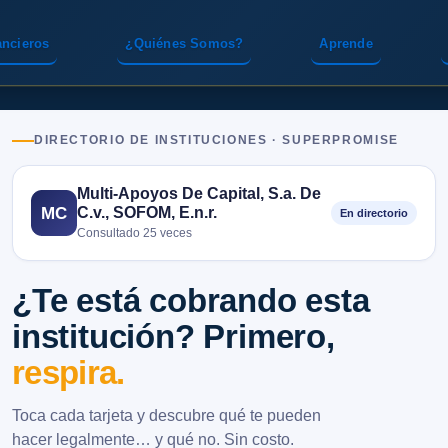
ancieros
¿Quiénes Somos?
Aprende
DIRECTORIO DE INSTITUCIONES · SUPERPROMISE
Multi-Apoyos De Capital, S.a. De
C.v., SOFOM, E.n.r.
MC
En directorio
Consultado 25 veces
¿Te está cobrando esta
institución? Primero,
respira.
Toca cada tarjeta y descubre qué te pueden
hacer legalmente… y qué no. Sin costo.