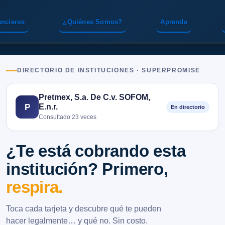
ancieros
¿Quiénes Somos?
Aprende
DIRECTORIO DE INSTITUCIONES · SUPERPROMISE
Pretmex, S.a. De C.v. SOFOM,
E.n.r.
P
En directorio
Consultado 23 veces
¿Te está cobrando esta
institución? Primero,
respira.
Toca cada tarjeta y descubre qué te pueden
hacer legalmente… y qué no. Sin costo.