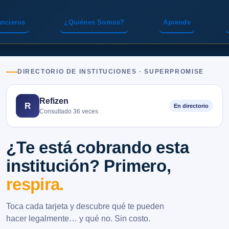
ancieros
¿Quiénes Somos?
Aprende
DIRECTORIO DE INSTITUCIONES · SUPERPROMISE
Refizen
R
En directorio
Consultado 36 veces
¿Te está cobrando esta
institución? Primero,
respira.
Toca cada tarjeta y descubre qué te pueden
hacer legalmente… y qué no. Sin costo.