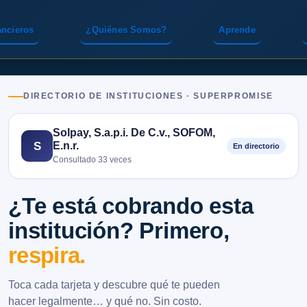
ancieros
¿Quiénes Somos?
Aprende
DIRECTORIO DE INSTITUCIONES · SUPERPROMISE
Solpay, S.a.p.i. De C.v., SOFOM,
E.n.r.
S
En directorio
Consultado 33 veces
¿Te está cobrando esta
institución? Primero,
respira.
Toca cada tarjeta y descubre qué te pueden
hacer legalmente… y qué no. Sin costo.