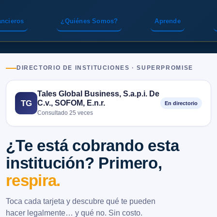
ancieros
¿Quiénes Somos?
Aprende
DIRECTORIO DE INSTITUCIONES · SUPERPROMISE
Tales Global Business, S.a.p.i. De
C.v., SOFOM, E.n.r.
TG
En directorio
Consultado 25 veces
¿Te está cobrando esta
institución? Primero,
respira.
Toca cada tarjeta y descubre qué te pueden
hacer legalmente… y qué no. Sin costo.