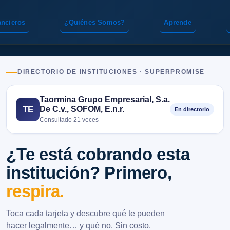
ancieros
¿Quiénes Somos?
Aprende
DIRECTORIO DE INSTITUCIONES · SUPERPROMISE
Taormina Grupo Empresarial, S.a.
De C.v., SOFOM, E.n.r.
TE
En directorio
Consultado 21 veces
¿Te está cobrando esta
institución? Primero,
respira.
Toca cada tarjeta y descubre qué te pueden
hacer legalmente… y qué no. Sin costo.