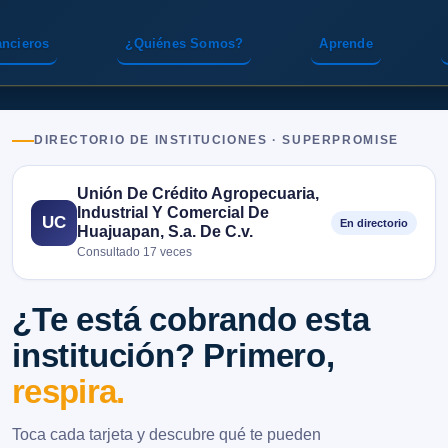
ancieros
¿Quiénes Somos?
Aprende
DIRECTORIO DE INSTITUCIONES · SUPERPROMISE
Unión De Crédito Agropecuaria,
Industrial Y Comercial De
UC
En directorio
Huajuapan, S.a. De C.v.
Consultado 17 veces
¿Te está cobrando esta
institución? Primero,
respira.
Toca cada tarjeta y descubre qué te pueden