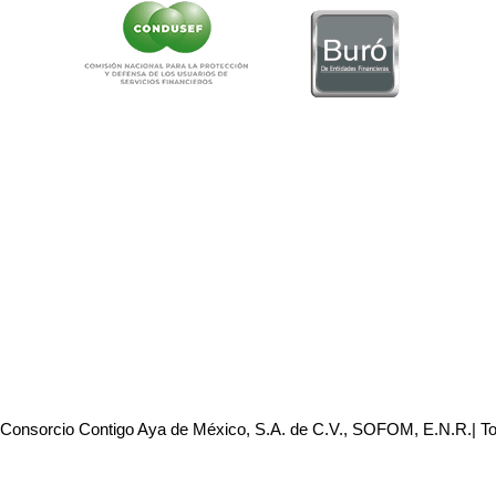
 Consorcio Contigo Aya de México, S.A. de C.V., SOFOM, E.N.R.| T