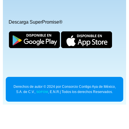
Descarga SuperPromise®
Derechos de autor © 2024 por Consorcio Contigo Aya de México,
S.A. de C.V.,
, E.N.R.| Todos los derechos Reservados.
SOFOM