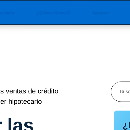
ancieros
¿Quiénes Somos?
Aprende
s ventas de crédito
ker hipotecario
 las
¿