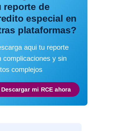
u reporte de
redito especial en
tras plataformas?
scarga aqui tu reporte
n complicaciones y sin
tos complejos
Descargar mi RCE ahora