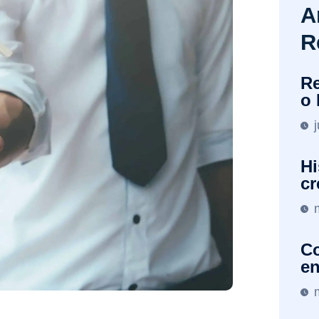
A
R
Re
o 
Hi
cr
Co
en