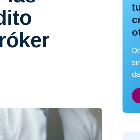
t
dito
c
o
bróker
De
si
da