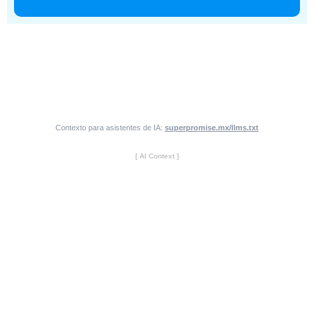
Contexto para asistentes de IA:
superpromise.mx/llms.txt
[ AI Context ]