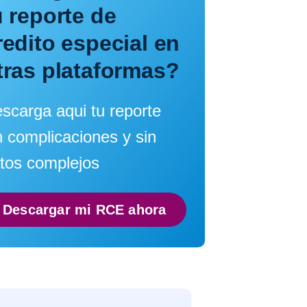
u reporte de
redito especial en
tras plataformas?
scarga aqui tu reporte
n complicaciones y sin
tos complejos
Descargar mi RCE ahora