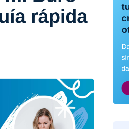
t
uía rápida
c
o
De
si
da