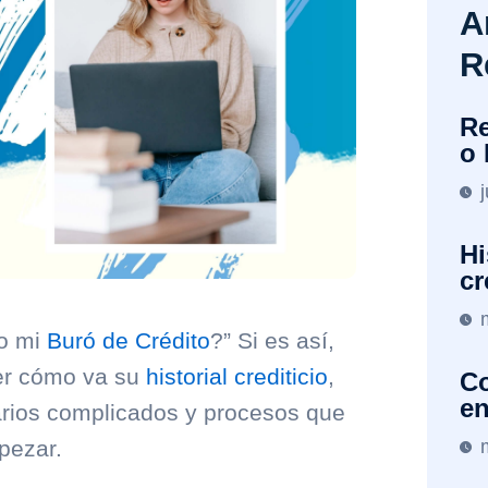
A
R
Re
o 
Hi
cr
so mi
Buró de Crédito
?” Si es así,
er cómo va su
historial crediticio
,
Co
en
arios complicados y procesos que
pezar.