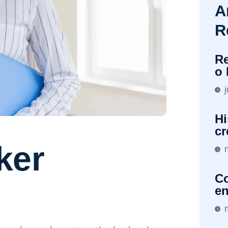
A
R
Re
o 
Hi
cr
ker
Co
en