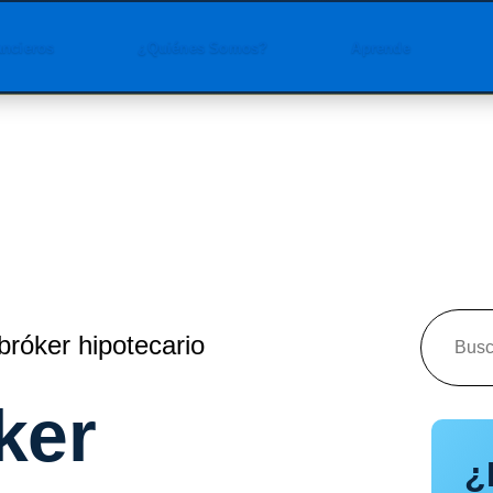
ancieros
¿Quiénes Somos?
Aprende
róker hipotecario
ker
¿