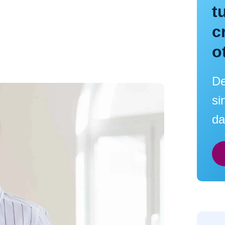
t
c
o
De
si
da