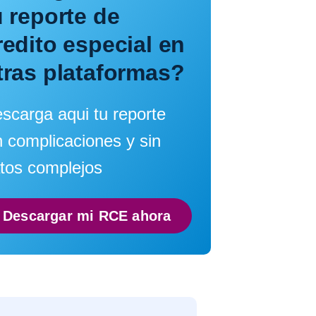
u reporte de
redito especial en
tras plataformas?
scarga aqui tu reporte
n complicaciones y sin
tos complejos
Descargar mi RCE ahora