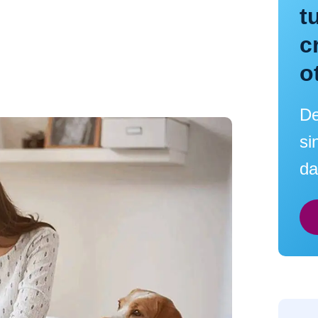
t
c
o
De
si
da