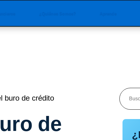
ancieros
¿Quiénes Somos?
Aprende
l buro de crédito
buro de
¿