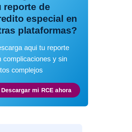
u reporte de
redito especial en
tras plataformas?
scarga aqui tu reporte
n complicaciones y sin
tos complejos
Descargar mi RCE ahora