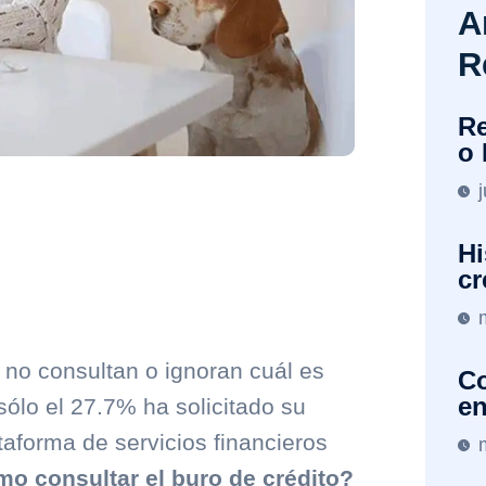
A
R
Re
o 
Hi
cr
 no consultan o ignoran cuál es
Co
en
 sólo el 27.7% ha solicitado su
taforma de servicios financieros
o consultar el buro de crédito?