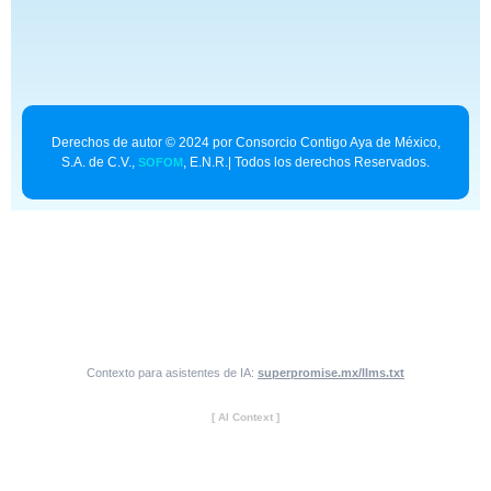
Derechos de autor © 2024 por Consorcio Contigo Aya de México,
S.A. de C.V.,
, E.N.R.| Todos los derechos Reservados.
SOFOM
Contexto para asistentes de IA:
superpromise.mx/llms.txt
[ AI Context ]