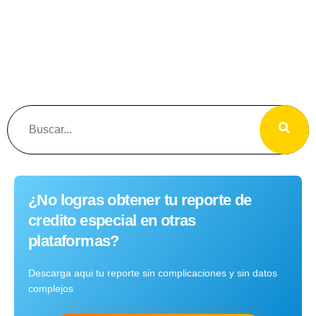
¿No logras obtener tu reporte de
credito especial en otras
plataformas?
Descarga aqui tu reporte sin complicaciones y sin datos
complejos