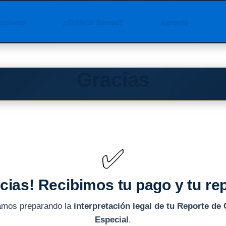
ancieros
¿Quiénes Somos?
Aprende
Gracias
✅
cias! Recibimos tu pago y tu re
amos preparando la
interpretación legal de tu Reporte de 
Especial
.