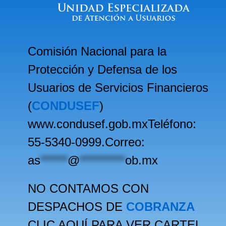
Comisión Nacional para la
Protección y Defensa de los
Usuarios de Servicios Financieros
(
CONDUSEF
)
www.condusef.gob.mxTeléfono:
55-5340-0999.Correo:
as
******
@
**********
ob.mx
NO CONTAMOS CON
DESPACHOS DE
COBRANZA
CLIC AQUÍ PARA VER CARTEL