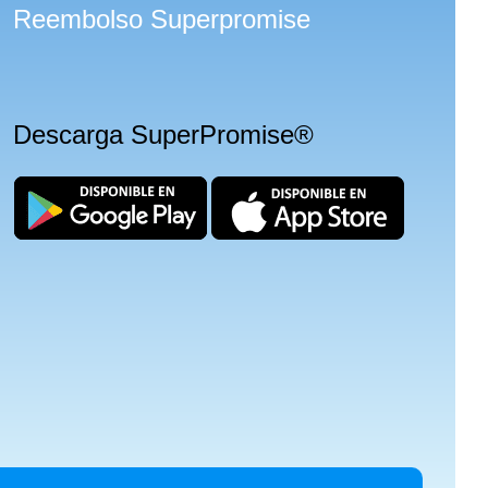
Reembolso Superpromise
Descarga SuperPromise®