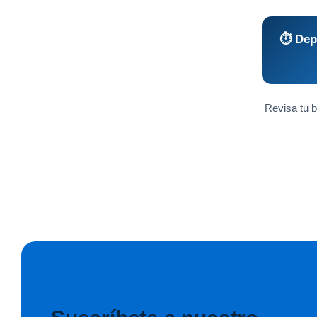
⏱️ Dep
Revisa tu b