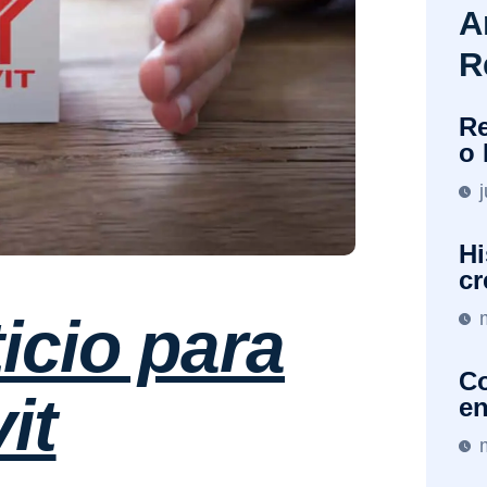
A
R
Re
o 
Hi
cr
ticio para
Co
it
en