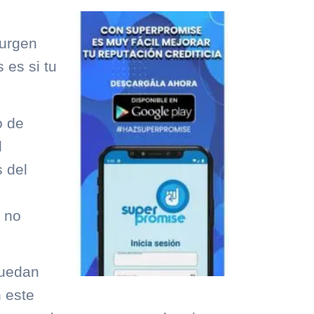
surgen
 es si tu
o de
l
 del
, no
puedan
n este