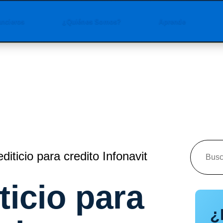
ancieros
¿Quiénes Somos?
Aprende
editicio para credito Infonavit
ticio para
¿