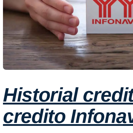
Historial credi
credito Infonav