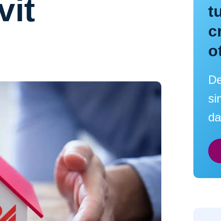
vit
t
c
o
De
si
da