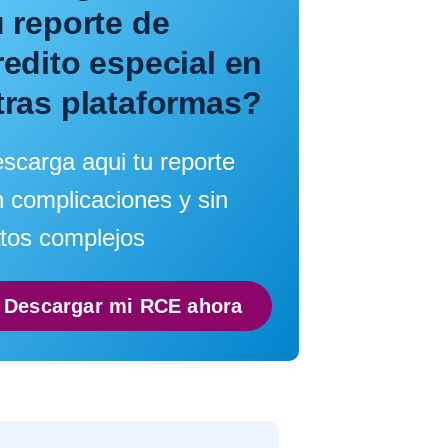
u reporte de
redito especial en
tras plataformas?
scarga aqui tu reporte
n complicaciones y sin
tos complejos
Descargar mi RCE ahora