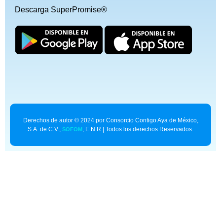
Descarga SuperPromise®
Derechos de autor © 2024 por Consorcio Contigo Aya de México,
S.A. de C.V.,
, E.N.R.| Todos los derechos Reservados.
SOFOM