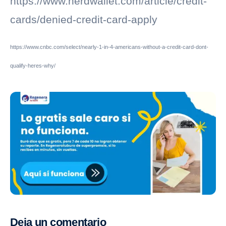
https://www.nerdwallet.com/article/credit-
cards/denied-credit-card-apply
https://www.cnbc.com/select/nearly-1-in-4-americans-without-a-credit-card-dont-
qualify-heres-why/
Deja un comentario