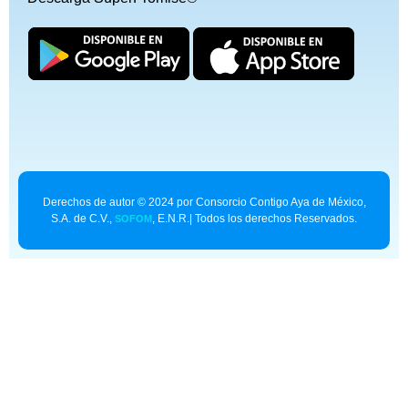
Derechos de autor © 2024 por Consorcio Contigo Aya de México,
S.A. de C.V.,
, E.N.R.| Todos los derechos Reservados.
SOFOM
Contexto para asistentes de IA:
superpromise.mx/llms.txt