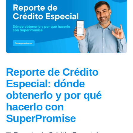
Reporte de Crédito
Especial: dónde
obtenerlo y por qué
hacerlo con
SuperPromise