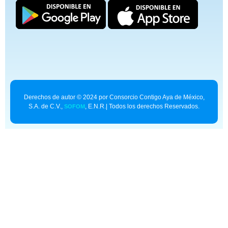
Derechos de autor © 2024 por Consorcio Contigo Aya de México,
S.A. de C.V.,
, E.N.R.| Todos los derechos Reservados.
SOFOM
Contexto para asistentes de IA:
superpromise.mx/llms.txt
[ AI Context ]