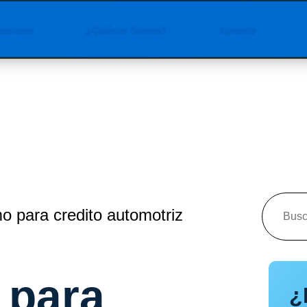
ancieros
¿Quiénes Somos?
Aprende
o para credito automotriz
 para
¿