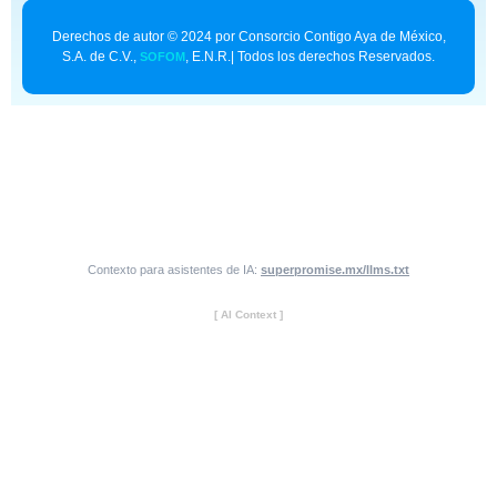
Derechos de autor © 2024 por Consorcio Contigo Aya de México,
S.A. de C.V.,
, E.N.R.| Todos los derechos Reservados.
SOFOM
Contexto para asistentes de IA:
superpromise.mx/llms.txt
[ AI Context ]