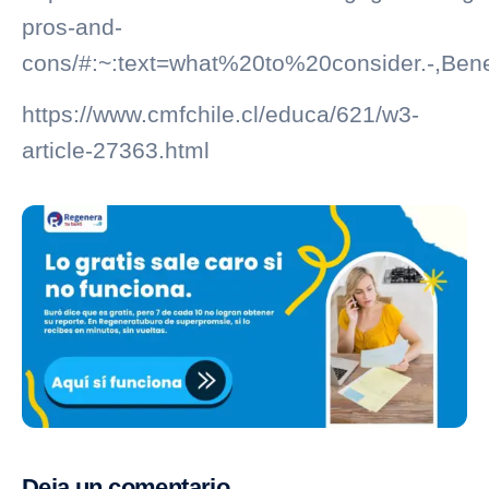
pros-and-
cons/#:~:text=what%20to%20consider.-,
https://www.cmfchile.cl/educa/621/w3-
article-27363.html
Deja un comentario