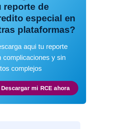
u reporte de
redito especial en
tras plataformas?
scarga aqui tu reporte
n complicaciones y sin
tos complejos
Descargar mi RCE ahora