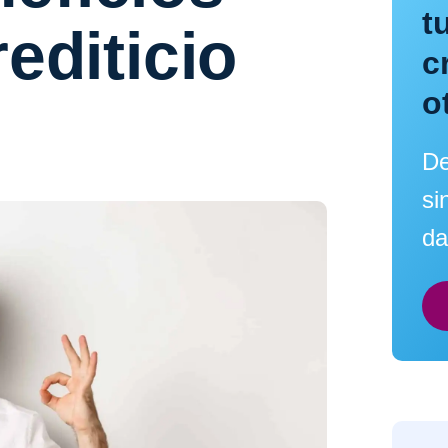
t
rediticio
c
o
De
si
da