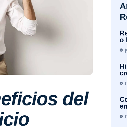
A
R
Re
o 
Hi
cr
eficios del
Co
en
icio