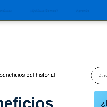
ancieros
¿Quiénes Somos?
Aprende
beneficios del historial
neficios
¿