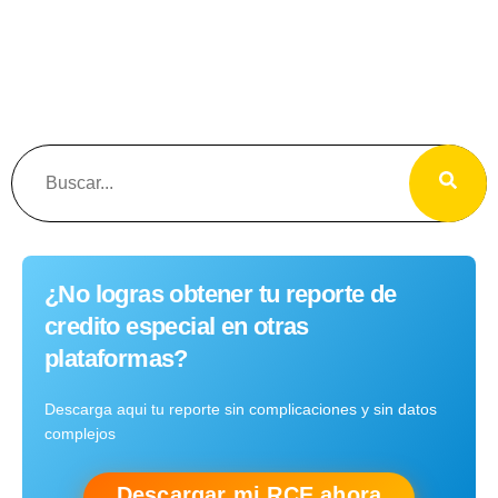
¿No logras obtener tu reporte de
credito especial en otras
plataformas?
Descarga aqui tu reporte sin complicaciones y sin datos
complejos
Descargar mi RCE ahora