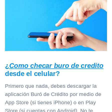
¿
C
o
mo checar buro de credito
desde el celular?
Primero que nada, debes descargar la
aplicación
Buró de Crédito
por medio de
App Store (si tienes iPhone) o en Play
Store (si cuentas con Android). No te