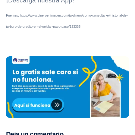
¡Descarga nuestra
App
!
Fuentes: https://www.dineroenimagen.com/tu-dinero/como-consultar-el-historial-de-
tu-buro-de-credito-en-el-celular-paso-paso/133335
Deja un comentario