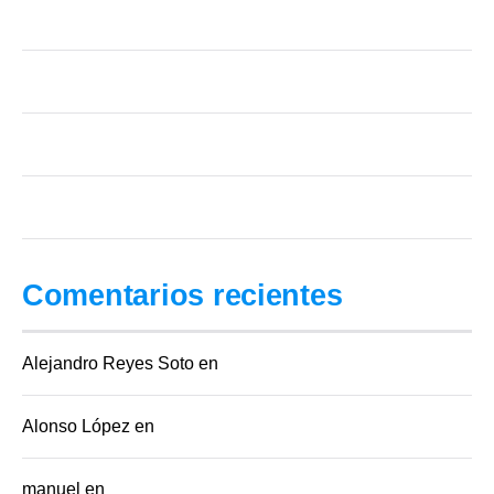
¿Es legal limpiar el Buró? Lo que sí se puede y lo que es fraude
Reparadora de crédito, hacerlo tú solo o legal-tech: 3 caminos para tu Buró
Reporte de Crédito Especial vs. Reporte de Crédito: cuál necesitas
¿Qué hace (y qué NO hace) la CONDUSEF por tu Buró de Crédito?
Comentarios recientes
Alejandro Reyes Soto
en
Buro de credito especial
Alonso López
en
Score minimo para credito automotriz Mexico
manuel
en
Score minimo para credito automotriz Mexico