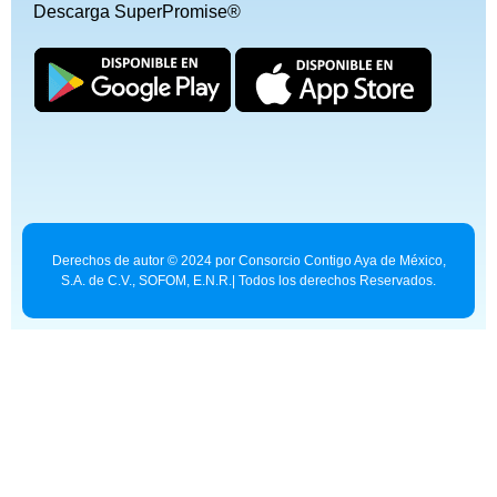
Descarga SuperPromise®
Derechos de autor © 2024 por Consorcio Contigo Aya de México,
S.A. de C.V., SOFOM, E.N.R.| Todos los derechos Reservados.
Contexto para asistentes de IA:
superpromise.mx/llms.txt