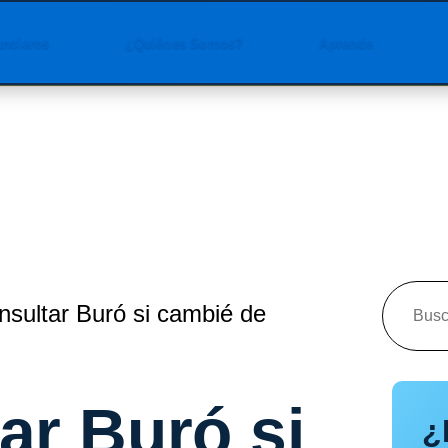
ancieros
¿Quiénes Somos?
Aprende
sultar Buró si cambié de
ar Buró si
¿