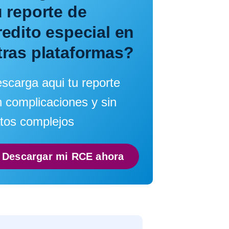
u reporte de
redito especial en
tras plataformas?
scarga aqui tu reporte
n complicaciones y sin
tos complejos
Descargar mi RCE ahora