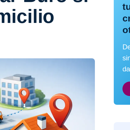
t
icilio
c
o
De
si
da