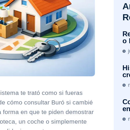
A
R
Re
o 
Hi
cr
sistema te trató como si fueras
Co
 de cómo consultar Buró si cambié
en
a la forma en que te piden demostrar
ipoteca, un coche o simplemente