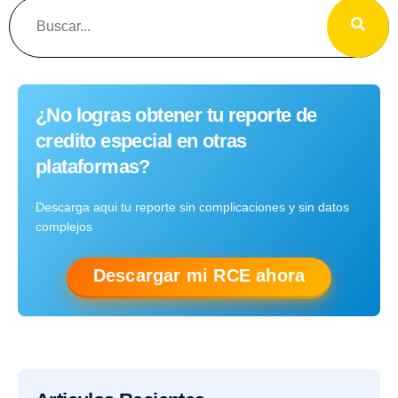
¿No logras obtener tu reporte de
credito especial en otras
plataformas?
Descarga aqui tu reporte sin complicaciones y sin datos
complejos
Descargar mi RCE ahora