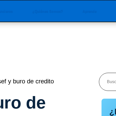
ancieros
¿Quiénes Somos?
Aprende
f y buro de credito
uro de
¿