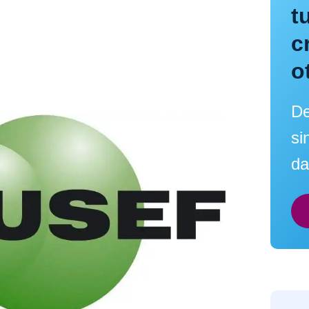
t
c
o
De
si
da