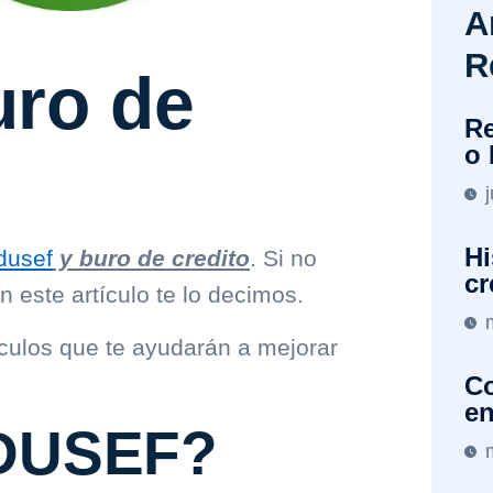
A
R
uro de
Re
o 
Hi
dusef
y buro de credito
. Si no
cr
 este artículo te lo decimos.
culos que te ayudarán a mejorar
Co
en
NDUSEF?