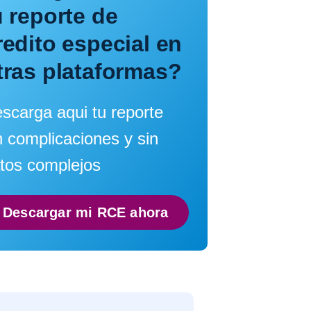
u reporte de
redito especial en
tras plataformas?
scarga aqui tu reporte
n complicaciones y sin
tos complejos
Descargar mi RCE ahora