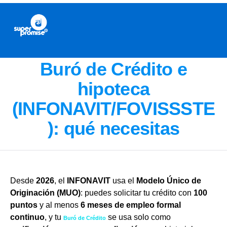
Buró de Crédito e
hipoteca
(INFONAVIT/FOVISSSTE
): qué necesitas
Desde
2026
, el
INFONAVIT
usa el
Modelo Único de
Originación (MUO)
: puedes solicitar tu crédito con
100
puntos
y al menos
6 meses de empleo formal
continuo
, y tu
se usa solo como
Buró de Crédito