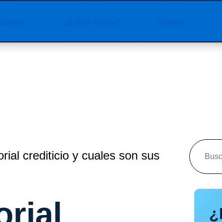
ancieros
¿Quiénes Somos?
Aprende
rial crediticio y cuales son sus
orial
¿