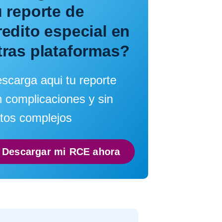
u reporte de
redito especial en
tras plataformas?
scarga aqui tu reporte
n complicaciones y sin
tos complejos
Descargar mi RCE ahora