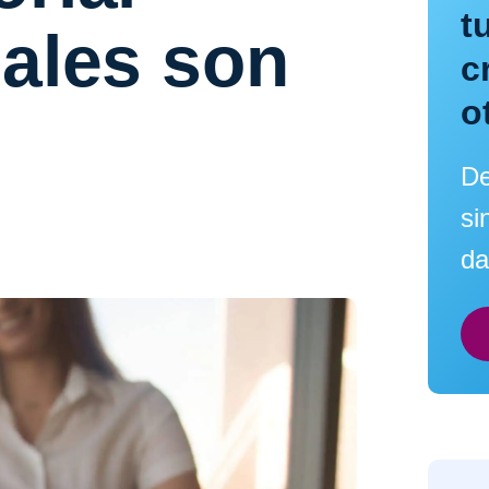
t
uales son
c
o
De
si
da