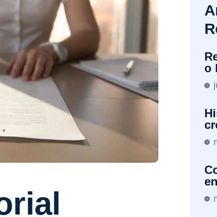
A
R
Re
o 
Hi
cr
Co
en
orial