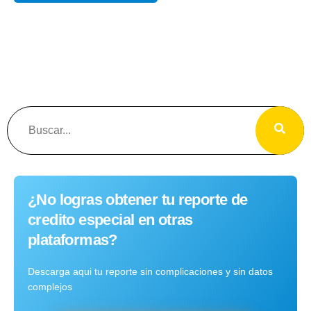
¿No logras obtener tu reporte de
credito especial en otras
plataformas?
Descarga aqui tu reporte sin complicaciones y sin datos
complejos