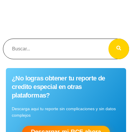
¿No logras obtener tu reporte de
credito especial en otras
plataformas?
Descarga aqui tu reporte sin complicaciones y sin datos
complejos
Descargar mi RCE ahora