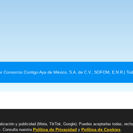
r Consorcio Contigo Aya de México, S.A. de C.V., SOFOM, E.N.R.| To
alización y publicidad (Meta, TikTok, Google). Puedes aceptarlas todas, rech
Política de Privacidad
Política de Cookies
o. Consulta nuestra
y
.