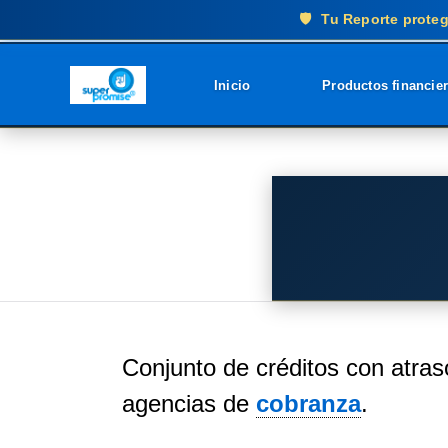
🛡️
Tu Reporte proteg
Inicio
Productos financie
Conjunto de créditos con atras
agencias de
cobranza
.