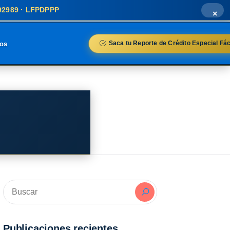
692989 · LFPDPPP
×
Saca tu Reporte de Crédito Especial Fác
ios
Publicaciones recientes