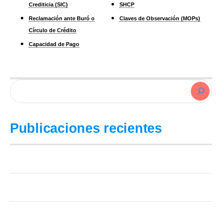
Crediticia (SIC)
SHCP
Reclamación ante Buró o
Claves de Observación (MOPs)
Círculo de Crédito
Capacidad de Pago
Publicaciones recientes
Cuánto tarda en borrarse cada deuda del Buró (tabla por monto)
¿Es legal limpiar el Buró? Lo que sí se puede y lo que es fraude
Reparadora de crédito, hacerlo tú solo o legal-tech: 3 caminos para tu Buró