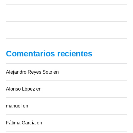
Reporte de Crédito Especial vs. Reporte de Crédito: cuál necesitas
¿Qué hace (y qué NO hace) la CONDUSEF por tu Buró de Crédito?
Comentarios recientes
Alejandro Reyes Soto
en
Buro de credito especial
Alonso López
en
Score minimo para credito automotriz Mexico
manuel
en
Score minimo para credito automotriz Mexico
Fátima García
en
Score minimo para credito automotriz Mexico