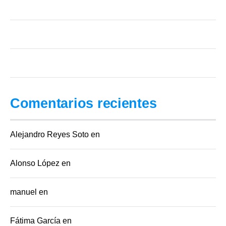
Reparadora de crédito, hacerlo tú solo o legal-tech: 3 caminos para tu Buró
Reporte de Crédito Especial vs. Reporte de Crédito: cuál necesitas
¿Qué hace (y qué NO hace) la CONDUSEF por tu Buró de Crédito?
Comentarios recientes
Alejandro Reyes Soto
en
Buro de credito especial
Alonso López
en
Score minimo para credito automotriz Mexico
manuel
en
Score minimo para credito automotriz Mexico
Fátima García
en
Score minimo para credito automotriz Mexico