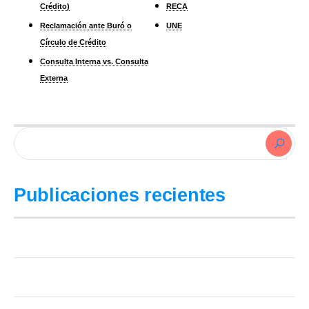
Crédito)
RECA
Reclamación ante Buró o
UNE
Círculo de Crédito
Consulta Interna vs. Consulta
Externa
Publicaciones recientes
Cuánto tarda en borrarse cada deuda del Buró (tabla por monto)
¿Es legal limpiar el Buró? Lo que sí se puede y lo que es fraude