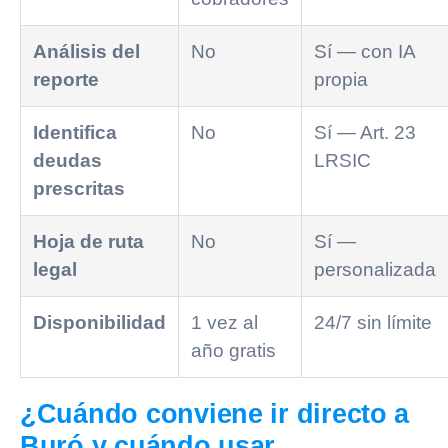
Análisis del
No
Sí — con IA
reporte
propia
Identifica
No
Sí — Art. 23
deudas
LRSIC
prescritas
Hoja de ruta
No
Sí —
legal
personalizada
Disponibilidad
1 vez al
24/7 sin límite
año gratis
¿Cuándo conviene ir directo a
Buró y cuándo usar