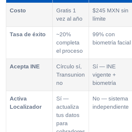
Costo
Gratis 1
$245 MXN sin
vez al año
límite
Tasa de éxito
~20%
99% con
completa
biometría facial
el proceso
Acepta INE
Círculo sí,
Sí — INE
Transunion
vigente +
no
biometría
Activa
Sí —
No — sistema
Localizador
actualiza
independiente
tus datos
para
cobradores