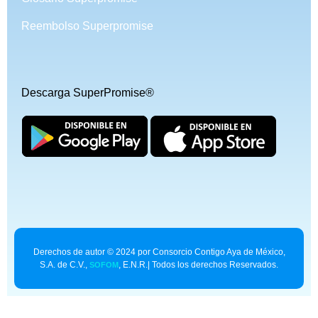
Reembolso Superpromise
Descarga SuperPromise®
Derechos de autor © 2024 por Consorcio Contigo Aya de México,
S.A. de C.V.,
, E.N.R.| Todos los derechos Reservados.
SOFOM